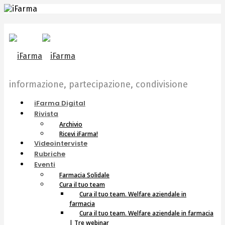
informazione, partecipazione, condivisione
iFarma Digital
Rivista
Archivio
Ricevi iFarma!
Videointerviste
Rubriche
Eventi
Farmacia Solidale
Cura il tuo team
Cura il tuo team. Welfare aziendale in
farmacia
Cura il tuo team. Welfare aziendale in farmacia
| Tre webinar