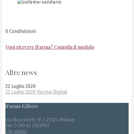
Share
Share
0
Condivisioni
Vuoi ricevere iFarma? Compila il modulo
Altre news
22 Luglio 2020
22 Luglio 2020
iFarma Digital
iFarma Editore
via Boscovich, 61 | 20124 Milano
Tel. (+39) 02 2022941
Chi siamo