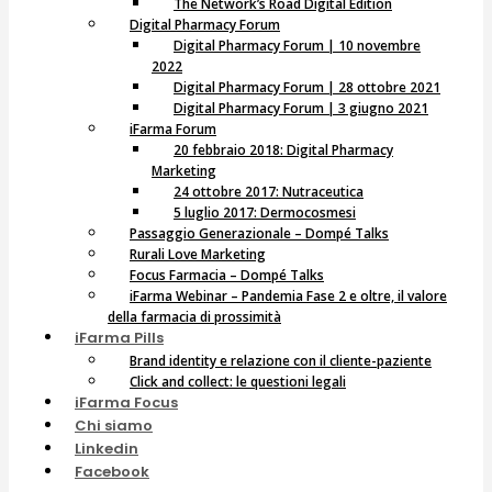
The Network’s Road Digital Edition
Digital Pharmacy Forum
Digital Pharmacy Forum | 10 novembre
2022
Digital Pharmacy Forum | 28 ottobre 2021
Digital Pharmacy Forum | 3 giugno 2021
iFarma Forum
20 febbraio 2018: Digital Pharmacy
Marketing
24 ottobre 2017: Nutraceutica
5 luglio 2017: Dermocosmesi
Passaggio Generazionale – Dompé Talks
Rurali Love Marketing
Focus Farmacia – Dompé Talks
iFarma Webinar – Pandemia Fase 2 e oltre, il valore
della farmacia di prossimità
iFarma Pills
Brand identity e relazione con il cliente-paziente
Click and collect: le questioni legali
iFarma Focus
Chi siamo
Linkedin
Facebook