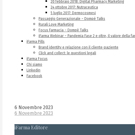
20 febbraio 2018: Digital Pharmacy Marketing
24 ottobre 2017: Nutraceutica
5 luglio 2017: Dermocosmesi
Passaggio Generazionale – Dompé Talks
Rurali Love Marketing
Focus Farmacia – Dompé Talks
iFarma Webinar – Pandemia Fase 2 e oltre, il valore della fa
iFarma Pills
Brand identity e relazione con il cliente-paziente
Click and collect: le questioni legali
iFarma Focus
Chi siamo
Linkedin
Facebook
6 Novembre 2023
6 Novembre 2023
iFarma Editore