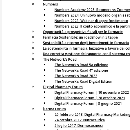
Numbers
Numbers Academy 2025. Boomers vs Zoome
Numbers 2024. Un nuovo modello organizzativ
Numbers 2023. Webinar di approfondimento
Numbers 2023. Il conto economico e la partim
Opportunità e prospettive fiscali per le farmacie
Farmacia Sostenibile: un roadshow in 5 tappe
Sostenibilità e ritorno degli investimenti in farmacia
La sostenibilità in farmacia. Iniziative a favore dei c
Una corretta gestione del rapporto con il sistema cr
The Network’s Road
The Network’s Road 5a edizione
The Network’s Road 4° edizione
The Network’s Road 2022
The Network’s Road Digital Edition
Digital Pharmacy Forum
Digital Pharmacy Forum | 10 novembre 2022
Digital Pharmacy Forum | 28 ottobre 2021
Digital Pharmacy Forum | 3 giugno 2021
iFarma Forum
20 febbraio 2018: Digital Pharmacy Marketin
24 ottobre 2017: Nutraceutica
5 luglio 2017: Dermocosmesi