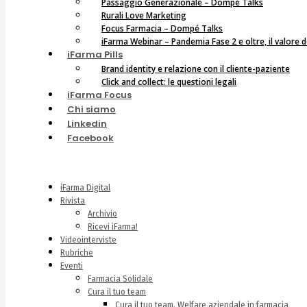
Passaggio Generazionale – Dompé Talks
Rurali Love Marketing
Focus Farmacia – Dompé Talks
iFarma Webinar – Pandemia Fase 2 e oltre, il valore d
iFarma Pills
Brand identity e relazione con il cliente-paziente
Click and collect: le questioni legali
iFarma Focus
Chi siamo
Linkedin
Facebook
iFarma Digital
Rivista
Archivio
Ricevi iFarma!
Videointerviste
Rubriche
Eventi
Farmacia Solidale
Cura il tuo team
Cura il tuo team. Welfare aziendale in farmacia