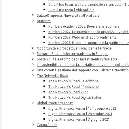
Cura il tuo team. Welfare aziendale in farmacia | T
Cura il tuo team | Videopillole
Salute&Impresa. Nuova vita all’oral care
Numbers
Numbers Academy 2025. Boomers vs Zoomers
Numbers 2024. Un nuovo modello organizzativo del 
Numbers 2023. Webinar di approfondimento
Numbers 2023. Il conto economico e la partimoniali
Opportunità e prospettive fiscali per le farmacie
Farmacia Sostenibile: un roadshow in 5 tappe
Sostenibilità e ritorno degli investimenti in farmacia
La sostenibilità in farmacia. Iniziative a favore dei collabo
Una corretta gestione del rapporto con il sistema creditizio
The Network’s Road
The Network’s Road 5a edizione
The Network’s Road 4° edizione
The Network’s Road 2022
The Network’s Road Digital Edition
Digital Pharmacy Forum
Digital Pharmacy Forum | 10 novembre 2022
Digital Pharmacy Forum | 28 ottobre 2021
Digital Pharmacy Forum | 3 giugno 2021
iFarma Forum