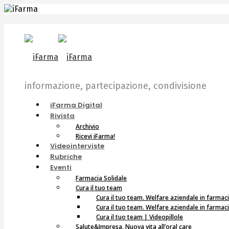
informazione, partecipazione, condivisione
iFarma Digital
Rivista
Archivio
Ricevi iFarma!
Videointerviste
Rubriche
Eventi
Farmacia Solidale
Cura il tuo team
Cura il tuo team. Welfare aziendale in farmac
Cura il tuo team. Welfare aziendale in farmac
Cura il tuo team | Videopillole
Salute&Impresa. Nuova vita all’oral care