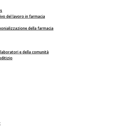
rs
o del lavoro in farmacia
onializzazione della farmacia
ollaboratori e della comunità
editizio
g