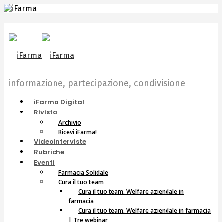
informazione, partecipazione, condivisione
iFarma Digital
Rivista
Archivio
Ricevi iFarma!
Videointerviste
Rubriche
Eventi
Farmacia Solidale
Cura il tuo team
Cura il tuo team. Welfare aziendale in
farmacia
Cura il tuo team. Welfare aziendale in farmacia
| Tre webinar