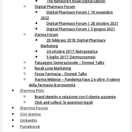
The Network’s Road Digital Edition
Digital Pharmacy Forum
Digital Pharmacy Forum | 10 novembre
2022
Digital Pharmacy Forum | 28 ottobre 2021
Digital Pharmacy Forum | 3 giugno 2021
iFarma Forum
20 febbraio 2018: Digital Pharmacy
Marketing
24 ottobre 2017: Nutraceutica
5 luglio 2017: Dermocosmesi
Passaggio Generazionale – Dompé Talks
Rurali Love Marketing
Focus Farmacia – Dompé Talks
iFarma Webinar – Pandemia Fase 2 e oltre, il valore
della farmacia di prossimità
iFarma Pills
Brand identity e relazione con il cliente-paziente
Click and collect: le questioni legali
iFarma Focus
Chi siamo
Linkedin
Facebook