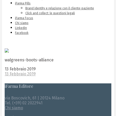
iFarma Pills
Brand identity e relazione con il cliente-paziente
Click and collect: le questioni legali
iFarma Focus
Chi siamo
Linkedin
Facebook
walgreens-boots-alliance
13 Febbraio 2019
13 Febbraio 2019
iFarma Editore
via Boscovich, 61 | 20124 Milano
Tel. (+39) 02 2022941
Chi siamo